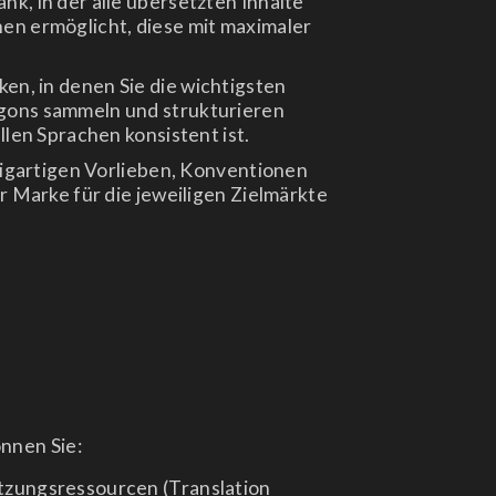
k, in der alle übersetzten Inhalte
en ermöglicht, diese mit maximaler
n, in denen Sie die wichtigsten
gons sammeln und strukturieren
llen Sprachen konsistent ist.
nzigartigen Vorlieben, Konventionen
r Marke für die jeweiligen Zielmärkte
nnen Sie:
tzungsressourcen (Translation