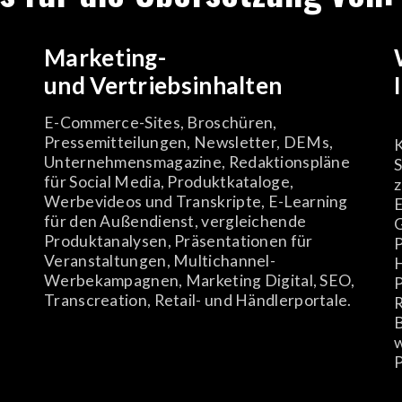
Marketing-
und Vertriebsinhalten
E-Commerce-Sites, Broschüren,
Pressemitteilungen, Newsletter, DEMs,
K
Unternehmensmagazine, Redaktionspläne
S
für Social Media, Produktkataloge,
Werbevideos und Transkripte, E-Learning
E
für den Außendienst, vergleichende
Produktanalysen, Präsentationen für
P
Veranstaltungen, Multichannel-
H
Werbekampagnen, Marketing Digital, SEO,
P
Transcreation, Retail- und Händlerportale.
R
B
w
P