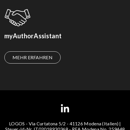
myAuthorAssistant
MEHR ERFAHREN
LOGOS - Via Curtatona 5/2 - 41126 Modena (Italien) |
Steuer-Id-Nr. IT02018930368 - REA Modena No. 259448