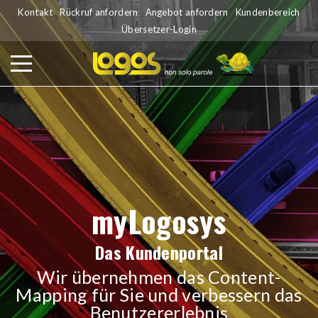
Kontakt
Rückruf anfordern
Angebot anfordern
Kundenbereich
Übersetzer-Login
myLogosys
Das Kundenportal
Wir übernehmen das Content-
Mapping für Sie und verbessern das
Benutzererlebnis