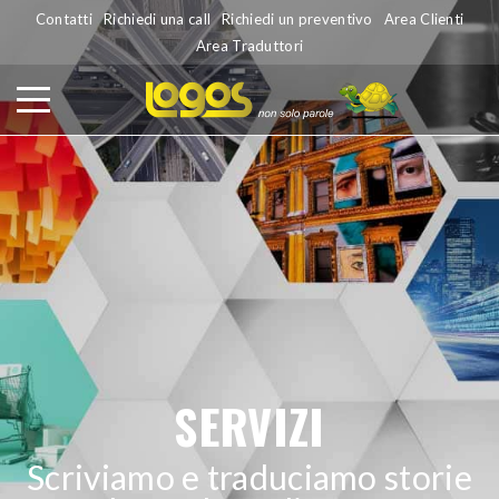
Contatti
Richiedi una call
Richiedi un preventivo
Area Clienti
Area Traduttori
SERVIZI
Scriviamo e traduciamo storie