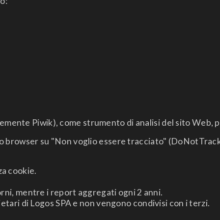
o:
nte Piwik), come strumento di analisi del sito Web, per r
io browser su "Non voglio essere tracciato" (DoNotTrack 
za cookie.
orni, mentre i report aggregati ogni 2 anni.
ietari di Logos SPA e non vengono condivisi con i terzi.