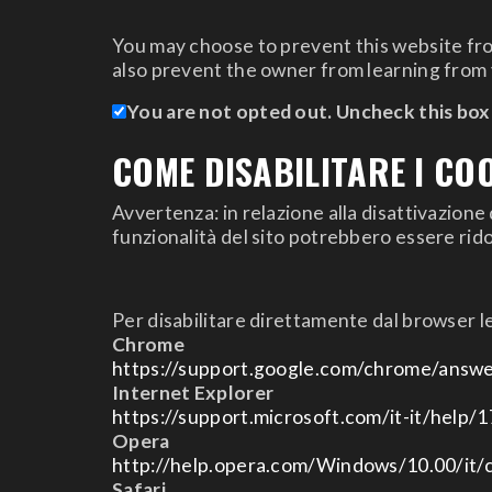
You may choose to prevent this website from
also prevent the owner from learning from 
You are not opted out. Uncheck this box
COME DISABILITARE I CO
Avvertenza: in relazione alla disattivazione 
funzionalità del sito potrebbero essere rido
Per disabilitare direttamente dal browser le
Chrome
https://support.google.com/chrome/answe
Internet Explorer
https://support.microsoft.com/it-it/help/
Opera
http://help.opera.com/Windows/10.00/it/
Safari