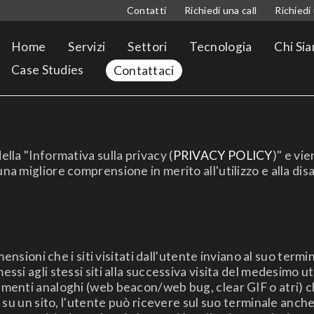
Contatti
Richiedi una call
Richiedi
Home
Servizi
Settori
Tecnologia
Chi Si
Case Studies
Contattaci
lla "Informativa sulla privacy (
PRIVACY POLICY
)" e vi
 migliore comprensione in merito all'utilizzo e alla disa
mensioni che i siti visitati dall'utente inviano al suo ter
si agli stessi siti alla successiva visita del medesimo ut
menti analoghi (web beacon/web bug, clear GIF o atri) c
 su un sito, l'utente può ricevere sul suo terminale anch