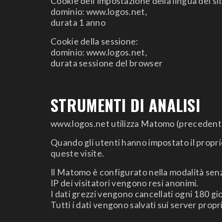
Cookie dell'impostazione della lingua del sit
dominio: www.logos.net,
durata 1 anno
Cookie della sessione:
dominio: www.logos.net,
durata sessione del browser
STRUMENTI DI ANALISI
www.logos.net utilizza Matomo (precedenteme
Quando gli utenti hanno impostato il propr
queste visite.
Il Matomo è configurato nella modalità sen
IP dei visitatori vengono resi anonimi.
I dati grezzi vengono cancellati ogni 180 gi
Tutti i dati vengono salvati sui server propr