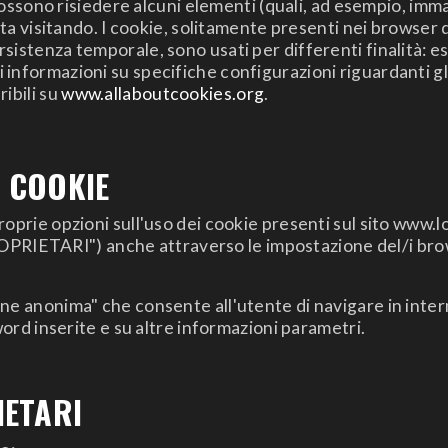
 possono risiedere alcuni elementi (quali, ad esempio, imma
 sta visitando. I cookie, solitamente presenti nei browser
sistenza temporale, sono usati per differenti finalità: 
 informazioni su specifiche configurazioni riguardanti gl
ibili su
www.allaboutcookies.org
.
I COOKIE
roprie opzioni sull'uso dei cookie presenti sul sito www.l
IETARI") anche attraverso le impostazione del/i browse
one anonima" che consente all'utente di navigare in inte
sword inserite e su altre informazioni parametri.
IETARI